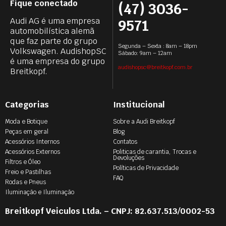
Fique conectado
(47) 3036-
Audi AG é uma empresa
9571
automobilística alemã
que faz parte do grupo
Segunda – Sexta : 8am – 18pm
Volkswagen. AudishopSC
Sábado: 9am – 12am
é uma empresa do grupo
audishopsc@breitkopf.com.br
Breitkopf.
Categorias
Institucional
Moda e Botique
Sobre a Audi Breitkopf
Peças em geral
Blog
Acessórios Internos
Contatos
Acessórios Externos
Politicas de carantia, Trocas e
Devoluções
Filtros e Óleo
Políticas de Privacidade
Freio e Pastilhas
FAQ
Rodas e Pneus
Iluminação e Iluminação
Breitkopf Veiculos Ltda. – CNPJ: 82.637.513/0002-53