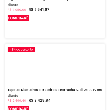
diante
R$
2.541,67
R$
3.050,00
COMPRAR
-3%
de desconto
Tapetes Dianteiros e Traseiro de Borracha Audi Q8 2019 em
diante
R$
2.428,84
R$
2.499,40
COMPRAR