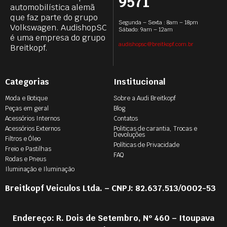
9571
automobilística alemã
que faz parte do grupo
Segunda – Sexta : 8am – 18pm
Volkswagen. AudishopSC
Sábado: 9am – 12am
é uma empresa do grupo
audishopsc@breitkopf.com.br
Breitkopf.
Categorias
Institucional
Moda e Botique
Sobre a Audi Breitkopf
Peças em geral
Blog
Acessórios Internos
Contatos
Acessórios Externos
Politicas de carantia, Trocas e
Devoluções
Filtros e Óleo
Políticas de Privacidade
Freio e Pastilhas
FAQ
Rodas e Pneus
Iluminação e Iluminação
Breitkopf Veiculos Ltda. – CNPJ: 82.637.513/0002-53
Endereço: R. Dois de Setembro, Nº 460 – Itoupava