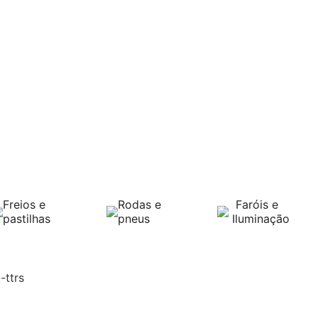
Freios e
Rodas e
Faróis e
pastilhas
pneus
Iluminação
-ttrs