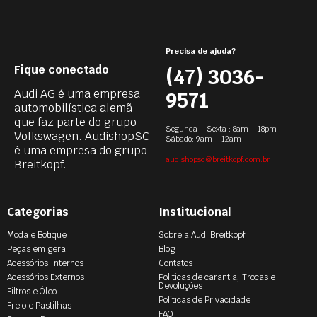
Precisa de ajuda?
Fique conectado
(47) 3036-
Audi AG é uma empresa
9571
automobilística alemã
que faz parte do grupo
Segunda – Sexta : 8am – 18pm
Volkswagen. AudishopSC
Sábado: 9am – 12am
é uma empresa do grupo
audishopsc@breitkopf.com.br
Breitkopf.
Categorias
Institucional
Moda e Botique
Sobre a Audi Breitkopf
Peças em geral
Blog
Acessórios Internos
Contatos
Acessórios Externos
Politicas de carantia, Trocas e
Devoluções
Filtros e Óleo
Políticas de Privacidade
Freio e Pastilhas
FAQ