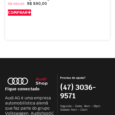
R$
890,00
R$
989,69
COMPRAR
Precisa de ajuda?
(47) 3036-
Fique conectado
9571
Audi AG é uma empresa
automobilística alemã
Segunda – Sexta : 8am – 18pm
que faz parte do grupo
Sábado: 9am – 12am
Volkswagen. AudishopSC