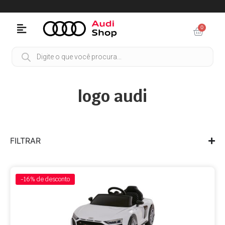
0
logo audi
FILTRAR
-16%
de desconto