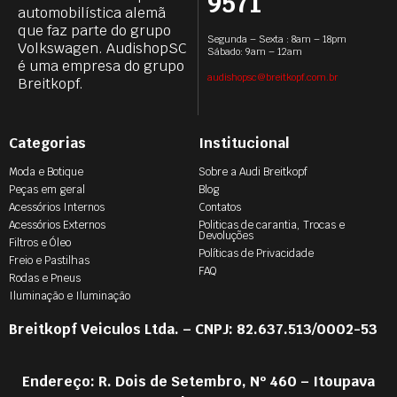
9571
automobilística alemã
que faz parte do grupo
Segunda – Sexta : 8am – 18pm
Volkswagen. AudishopSC
Sábado: 9am – 12am
é uma empresa do grupo
audishopsc@breitkopf.com.br
Breitkopf.
Categorias
Institucional
Moda e Botique
Sobre a Audi Breitkopf
Peças em geral
Blog
Acessórios Internos
Contatos
Acessórios Externos
Politicas de carantia, Trocas e
Devoluções
Filtros e Óleo
Políticas de Privacidade
Freio e Pastilhas
FAQ
Rodas e Pneus
Iluminação e Iluminação
Breitkopf Veiculos Ltda. – CNPJ: 82.637.513/0002-53
Endereço: R. Dois de Setembro, Nº 460 – Itoupava