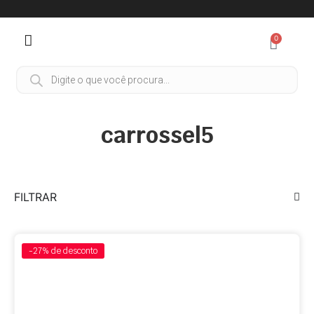
0
carrossel5
FILTRAR
-27%
de desconto