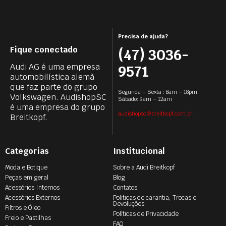
Precisa de ajuda?
Fique conectado
(47) 3036-
Audi AG é uma empresa
9571
automobilística alemã
que faz parte do grupo
Segunda – Sexta : 8am – 18pm
Volkswagen. AudishopSC
Sábado: 9am – 12am
é uma empresa do grupo
audishopsc@breitkopf.com.br
Breitkopf.
Categorias
Institucional
Moda e Botique
Sobre a Audi Breitkopf
Peças em geral
Blog
Acessórios Internos
Contatos
Acessórios Externos
Politicas de carantia, Trocas e
Devoluções
Filtros e Óleo
Políticas de Privacidade
Freio e Pastilhas
FAQ