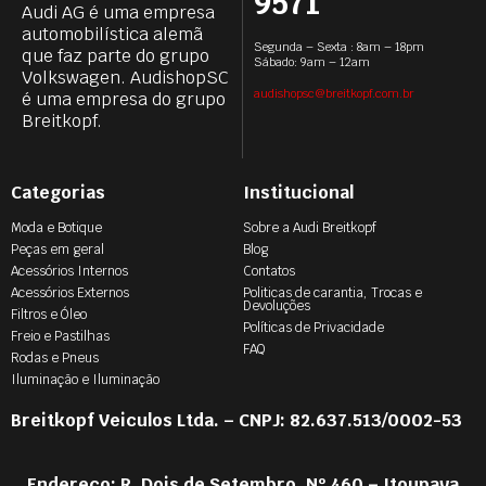
9571
Audi AG é uma empresa
automobilística alemã
Segunda – Sexta : 8am – 18pm
que faz parte do grupo
Sábado: 9am – 12am
Volkswagen. AudishopSC
audishopsc@breitkopf.com.br
é uma empresa do grupo
Breitkopf.
Categorias
Institucional
Moda e Botique
Sobre a Audi Breitkopf
Peças em geral
Blog
Acessórios Internos
Contatos
Acessórios Externos
Politicas de carantia, Trocas e
Devoluções
Filtros e Óleo
Políticas de Privacidade
Freio e Pastilhas
FAQ
Rodas e Pneus
Iluminação e Iluminação
Breitkopf Veiculos Ltda. – CNPJ: 82.637.513/0002-53
Endereço: R. Dois de Setembro, Nº 460 – Itoupava