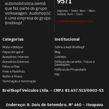
9571
automobilística alemã
que faz parte do grupo
Segunda – Sexta : 8am – 18pm
Volkswagen. AudishopSC
Sábado: 9am – 12am
é uma empresa do grupo
audishopsc@breitkopf.com.br
Breitkopf.
Categorias
Institucional
Moda e Botique
Sobre a Audi Breitkopf
Peças em geral
Blog
Acessórios Internos
Contatos
Acessórios Externos
Politicas de carantia, Trocas e
Devoluções
Filtros e Óleo
Políticas de Privacidade
Freio e Pastilhas
FAQ
Rodas e Pneus
Iluminação e Iluminação
Breitkopf Veiculos Ltda. – CNPJ: 82.637.513/0002-53
Endereço: R. Dois de Setembro, Nº 460 – Itoupava