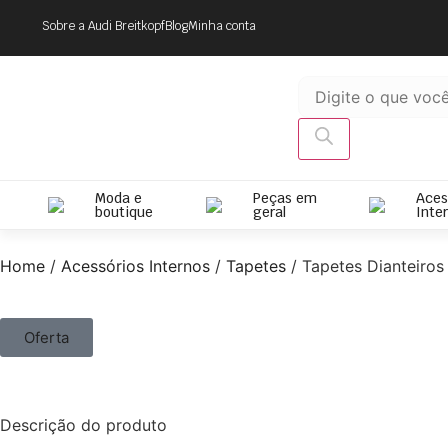
Sobre a Audi Breitkopf
Blog
Minha conta
Moda e
Peças em
Aces
boutique
geral
Inte
Home
/
Acessórios Internos
/
Tapetes
/ Tapetes Dianteiros
Oferta
Descrição do produto