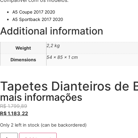
A5 Coupe 2017 2020
A5 Sportback 2017 2020
Additional information
2,2 kg
Weight
54 × 85 × 1 cm
Dimensions
Tapetes Dianteiros de 
mais informações
R$
1.799,89
R$
1.183,22
Only 2 left in stock (can be backordered)