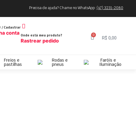
Precisa de ajuda? Chame no WhatsApp:
(47) 3231-2080
r / Cadastrar
ha conta
0
Onde está meu produto?
R$
0,00
Rastrear pedido
Freios e
Rodas e
Faróis e
pastilhas
pneus
Iluminação