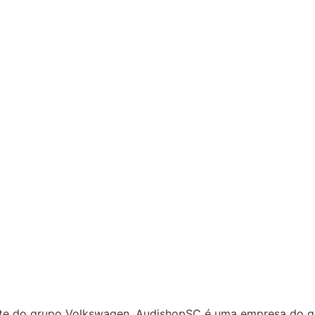
rte do grupo Volkswagen. AudishopSC é uma empresa do gr