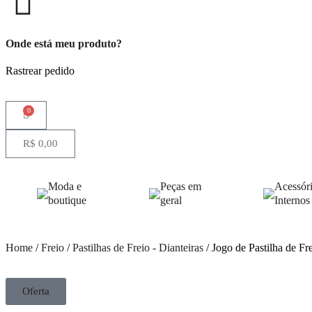
Onde está meu produto?
Rastrear pedido
0
R$
0,00
Moda e
Peças em
Acessór
boutique
geral
Internos
Home
/
Freio
/
Pastilhas de Freio - Dianteiras
/ Jogo de Pastilha de F
Oferta