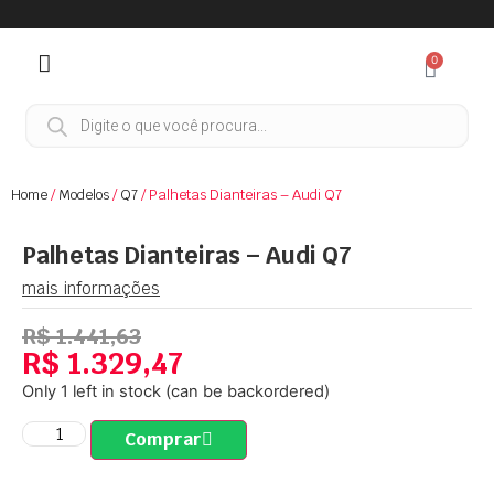
0
Home
/
Modelos
/
Q7
/ Palhetas Dianteiras – Audi Q7
Palhetas Dianteiras – Audi Q7
mais informações
R$
1.441,63
R$
1.329,47
Only 1 left in stock (can be backordered)
Comprar