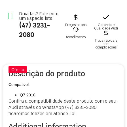
Duvidas? Fale com
um Especialista!
(47) 3231-
Preços baixos
Garantia e
Qualidade Audi
2080
Atendimento
Troca rápida e
sem
complicações
Oferta
Descrição do produto
Compativel:
Q7 2016
Confira a compatibilidade deste produto com o seu
Audi através do WhatsApp (47) 3231-2080
ficaremos felizes em atendê-lo!
Additional information