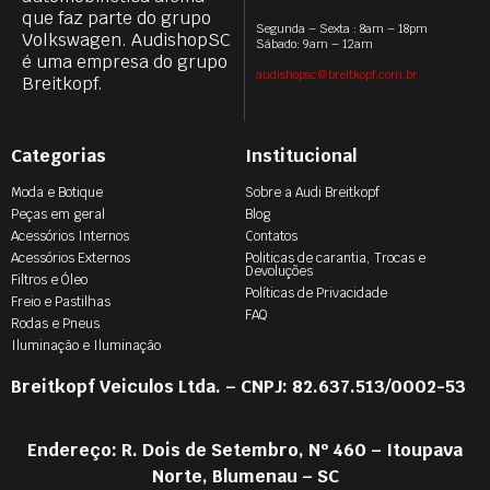
que faz parte do grupo
Segunda – Sexta : 8am – 18pm
Volkswagen. AudishopSC
Sábado: 9am – 12am
é uma empresa do grupo
audishopsc@breitkopf.com.br
Breitkopf.
Categorias
Institucional
Moda e Botique
Sobre a Audi Breitkopf
Peças em geral
Blog
Acessórios Internos
Contatos
Acessórios Externos
Politicas de carantia, Trocas e
Devoluções
Filtros e Óleo
Políticas de Privacidade
Freio e Pastilhas
FAQ
Rodas e Pneus
Iluminação e Iluminação
Breitkopf Veiculos Ltda. – CNPJ: 82.637.513/0002-53
Endereço: R. Dois de Setembro, Nº 460 – Itoupava
Norte, Blumenau – SC