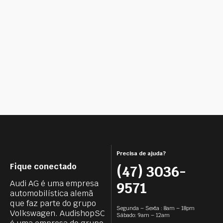
Precisa de ajuda?
Fique conectado
(47) 3036-
Audi AG é uma empresa
9571
automobilística alemã
que faz parte do grupo
Segunda – Sexta : 8am – 18pm
Volkswagen. AudishopSC
Sábado: 9am – 12am