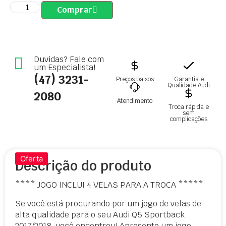
Comprar
Duvidas? Fale com
um Especialista!
(47) 3231-
Preços baixos
Garantia e
Qualidade Audi
2080
Atendimento
Troca rápida e
sem
complicações
Oferta
Descrição do produto
**** JOGO INCLUI 4 VELAS PARA A TROCA *****
Se você está procurando por um jogo de velas de
alta qualidade para o seu Audi Q5 Sportback
2017/2018, você encontrou! Apresento um jogo