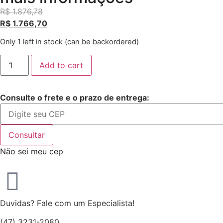
R$
1.876,78
R$
1.766,70
Only 1 left in stock (can be backordered)
Add to cart
Consulte o frete e o prazo de entrega:
Consultar
Não sei meu cep
Duvidas? Fale com um Especialista!
(47) 3231-2080