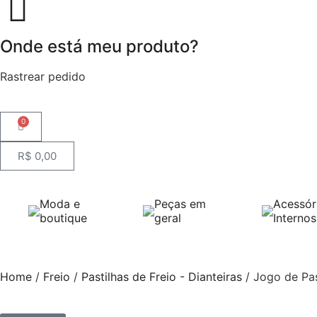
Onde está meu produto?
Rastrear pedido
0
R$
0,00
Moda e
Peças em
Acessór
boutique
geral
Internos
Home
/
Freio
/
Pastilhas de Freio - Dianteiras
/ Jogo de Pas