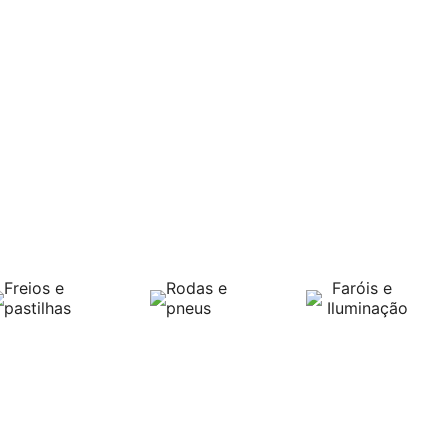
Freios e
Rodas e
Faróis e
pastilhas
pneus
Iluminação