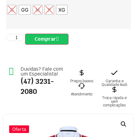
G
GG
M
P
XG
Comprar
Duvidas? Fale com
um Especialista!
(47) 3231-
Preços baixos
Garantia e
Qualidade Audi
2080
Atendimento
Troca rápida e
sem
complicações
Oferta