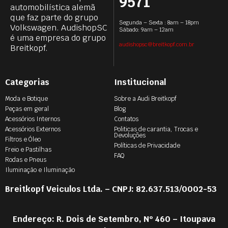
9571
automobilística alemã
que faz parte do grupo
Segunda – Sexta : 8am – 18pm
Volkswagen. AudishopSC
Sábado: 9am – 12am
é uma empresa do grupo
audishopsc@breitkopf.com.br
Breitkopf.
Categorias
Institucional
Moda e Botique
Sobre a Audi Breitkopf
Peças em geral
Blog
Acessórios Internos
Contatos
Acessórios Externos
Politicas de carantia, Trocas e
Devoluções
Filtros e Óleo
Políticas de Privacidade
Freio e Pastilhas
FAQ
Rodas e Pneus
Iluminação e Iluminação
Breitkopf Veiculos Ltda. – CNPJ: 82.637.513/0002-53
Endereço: R. Dois de Setembro, Nº 460 – Itoupava